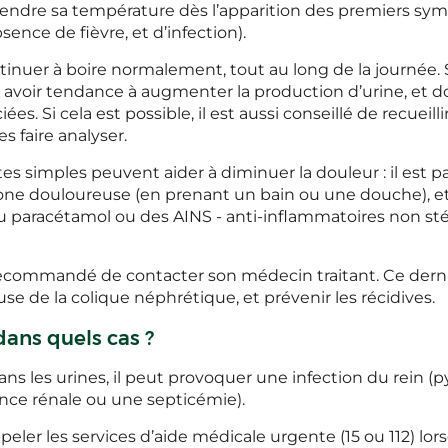
prendre sa température dès l’apparition des premiers s
sence de fièvre, et d’infection).
ntinuer à boire normalement, tout au long de la journée. 
t avoir tendance à augmenter la production d’urine, et do
ées. Si cela est possible, il est aussi conseillé de recueill
es faire analyser.
tes simples peuvent aider à diminuer la douleur : il est 
zone douloureuse (en prenant un bain ou une douche), e
paracétamol ou des AINS - anti-inflammatoires non stér
rs recommandé de contacter son médecin traitant. Ce dern
se de la colique néphrétique, et prévenir les récidives.
dans quels cas ?
dans les urines, il peut provoquer une infection du rein (
ance rénale ou une septicémie).
peler les services d’aide médicale urgente (15 ou 112) lors