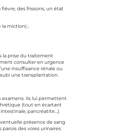
ièvre, des frissons, un état
la miction) ;
s la prise du traitement
alement consulter en urgence
’une insuffisance rénale ou
 subi une transplantation.
s examens. Ils lui permettent
phrétique (tout en écartant
intestinale, pancréatite…).
l’éventuelle présence de sang
s parois des voies urinaires.