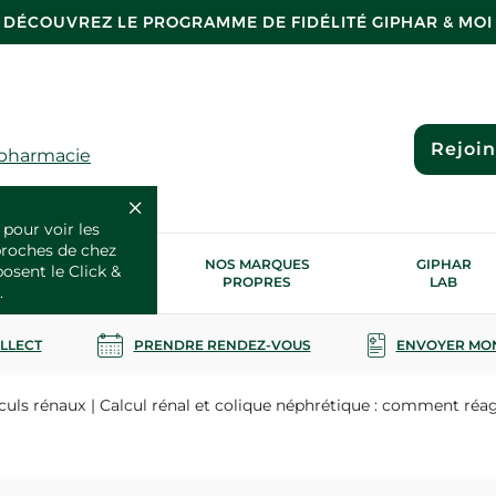
DÉCOUVREZ LE PROGRAMME DE FIDÉLITÉ GIPHAR & MOI
Rejoi
 pharmacie
 pour voir les
proches de chez
OS SERVICES
NOS MARQUES
GIPHAR
posent le Click &
SANTÉ
PROPRES
LAB
.
OLLECT
PRENDRE RENDEZ-VOUS
ENVOYER MO
culs rénaux
Calcul rénal et colique néphrétique : comment réag