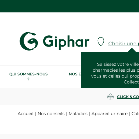
Choisir une
Saisissez votre ville
pharmacies les plus 
QUI SOMMES-NOUS
NOS ENGAGEMENTS
N
vous et celles qui pro
?
RSE
Collect
CLICK & C
Accueil
Nos conseils
Maladies
Appareil urinaire
Cal