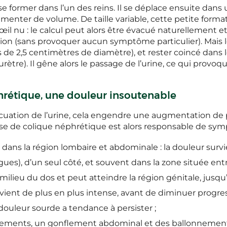
 former dans l’un des reins. Il se déplace ensuite dans u
nter de volume. De taille variable, cette petite format
l’œil nu : le calcul peut alors être évacué naturellement
on (sans provoquer aucun symptôme particulier). Mais le
 de 2,5 centimètres de diamètre), et rester coincé dans l
 l’urètre). Il gêne alors le passage de l’urine, ce qui pro
hrétique, une douleur insoutenable
acuation de l’urine, cela engendre une augmentation de 
 crise de colique néphrétique est alors responsable de sy
dans la région lombaire et abdominale : la douleur surv
gues), d’un seul côté, et souvent dans la zone située entr
lieu du dos et peut atteindre la région génitale, jusqu’à l
vient de plus en plus intense, avant de diminuer progr
ouleur sourde a tendance à persister ;
ements, un gonflement abdominal et des ballonnements,