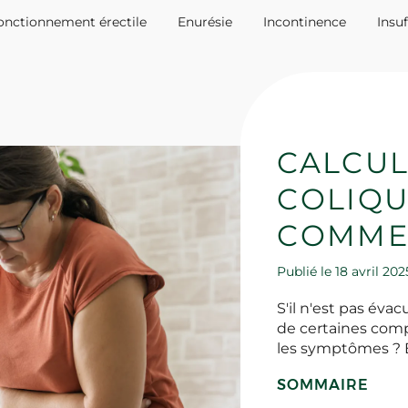
onctionnement érectile
Enurésie
Incontinence
Insu
CALCUL
COLIQU
COMMEN
Publié le 18 avril 20
S'il n'est pas éva
de certaines comp
les symptômes ? 
SOMMAIRE