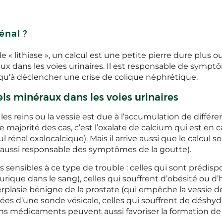
énal ?
e « lithiase », un calcul est une petite pierre dure plus
ux dans les voies urinaires. Il est responsable de symp
squ’à déclencher une crise de colique néphrétique.
ls minéraux dans les voies urinaires
les reins ou la vessie est due à l’accumulation de différ
e majorité des cas, c’est l’oxalate de calcium qui est en 
ul rénal oxalocalcique). Mais il arrive aussi que le calcul 
 (aussi responsable des symptômes de la goutte).
 sensibles à ce type de trouble : celles qui sont prédis
urique dans le sang), celles qui souffrent d’obésité ou d’h
plasie bénigne de la prostate (qui empêche la vessie d
pées d’une sonde vésicale, celles qui souffrent de désh
ins médicaments peuvent aussi favoriser la formation de c