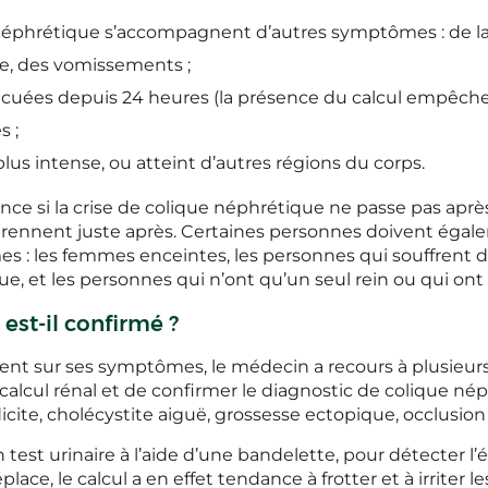
 néphrétique s’accompagnent d’autres symptômes : de la f
se, des vomissements ;
vacuées depuis 24 heures (la présence du calcul empêche 
s ;
lus intense, ou atteint d’autres régions du corps.
ence si la crise de colique néphrétique ne passe pas aprè
 reprennent juste après. Certaines personnes doivent ég
s : les femmes enceintes, les personnes qui souffrent d
e, et les personnes qui n’ont qu’un seul rein ou qui ont
st-il confirmé ?
ient sur ses symptômes, le médecin a recours à plusieur
calcul rénal et de confirmer le diagnostic de colique né
cite, cholécystite aiguë, grossesse ectopique, occlusion 
 test urinaire à l’aide d’une bandelette, pour détecter 
place, le calcul a en effet tendance à frotter et à irriter le