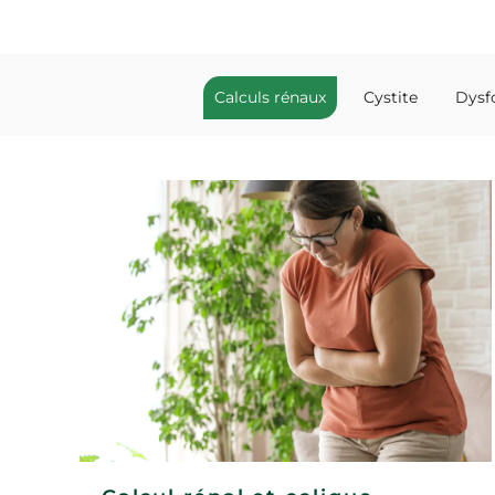
Calculs rénaux
Cystite
Dysf