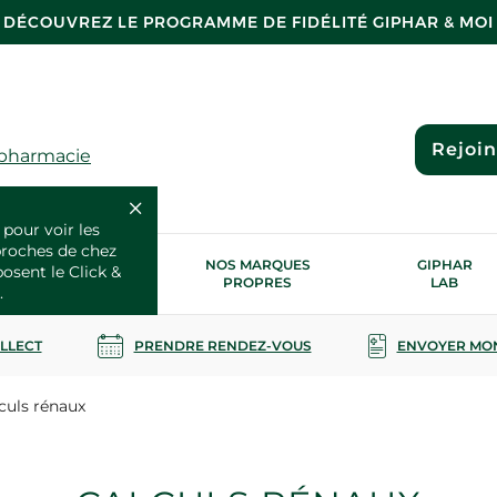
DÉCOUVREZ LE PROGRAMME DE FIDÉLITÉ GIPHAR & MOI
Rejoi
 pharmacie
 pour voir les
proches de chez
OS SERVICES
NOS MARQUES
GIPHAR
posent le Click &
SANTÉ
PROPRES
LAB
.
OLLECT
PRENDRE RENDEZ-VOUS
ENVOYER MO
culs rénaux