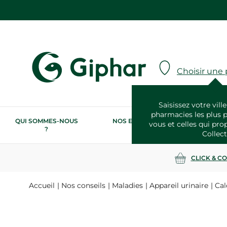
Choisir une
Saisissez votre ville
pharmacies les plus 
QUI SOMMES-NOUS
NOS ENGAGEMENTS
N
vous et celles qui pro
?
RSE
Collect
CLICK & C
Accueil
Nos conseils
Maladies
Appareil urinaire
Cal