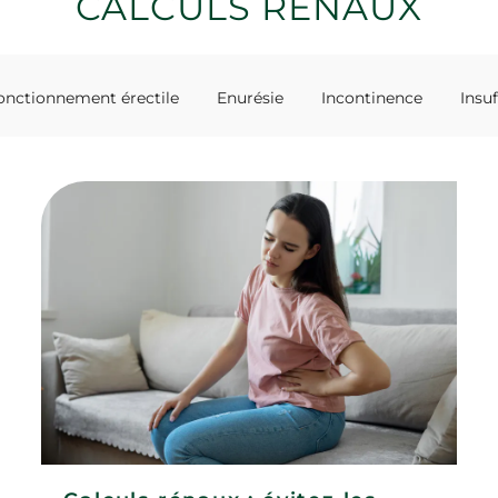
CALCULS RÉNAUX
onctionnement érectile
Enurésie
Incontinence
Insu