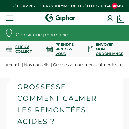
DÉCOUVREZ LE PROGRAMME DE FIDÉLITÉ GIPHAR & MOI
0
Choisir une pharmacie
PRENDRE
ENVOYER
CLICK &
RENDEZ-
MON
COLLECT
VOUS
ORDONNANCE
Accueil
Nos conseils
Grossesse: comment calmer les remon
GROSSESSE:
COMMENT CALMER
LES REMONTÉES
ACIDES ?