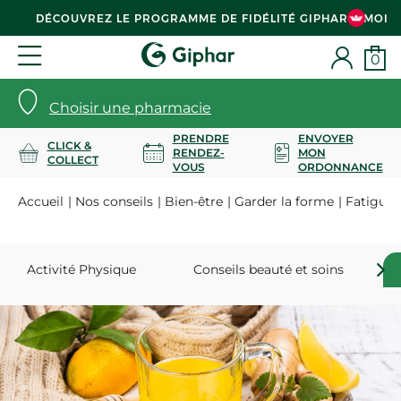
DÉCOUVREZ LE PROGRAMME DE FIDÉLITÉ GIPHAR & MOI
0
Choisir une pharmacie
PRENDRE
ENVOYER
CLICK &
RENDEZ-
MON
COLLECT
VOUS
ORDONNANCE
Accueil
Nos conseils
Bien-être
Garder la forme
Fatigue 
Activité Physique
Conseils beauté et soins