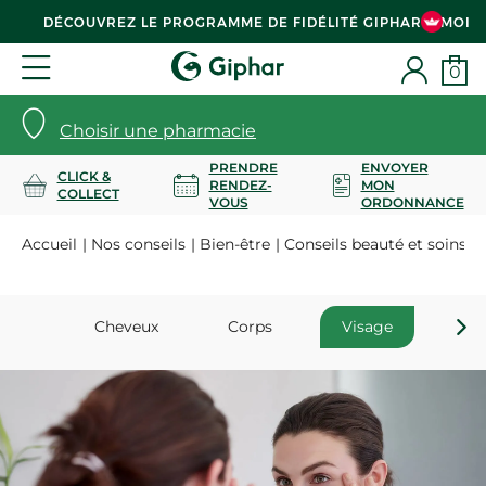
DÉCOUVREZ LE PROGRAMME DE FIDÉLITÉ GIPHAR & MOI
0
Choisir une pharmacie
PRENDRE
ENVOYER
CLICK &
RENDEZ-
MON
COLLECT
VOUS
ORDONNANCE
Accueil
Nos conseils
Bien-être
Conseils beauté et soins
Cheveux
Corps
Visage