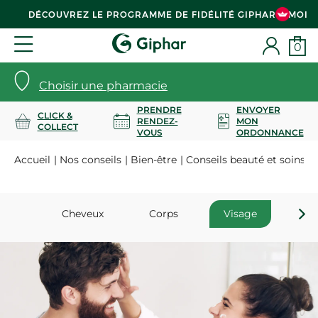
DÉCOUVREZ LE PROGRAMME DE FIDÉLITÉ GIPHAR & MOI
0
Choisir une pharmacie
PRENDRE
ENVOYER
CLICK &
RENDEZ-
MON
COLLECT
VOUS
ORDONNANCE
Accueil
Nos conseils
Bien-être
Conseils beauté et soins
Cheveux
Corps
Visage