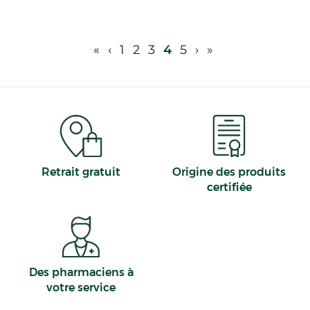
«
‹
1
2
3
4
5
›
»
Retrait gratuit
Origine des produits
certifiée
Des pharmaciens à
votre service