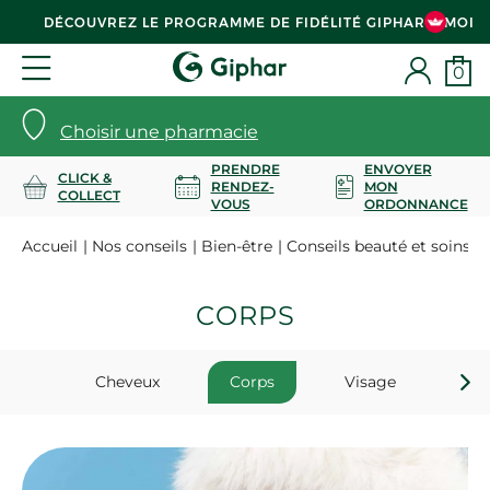
DÉCOUVREZ LE PROGRAMME DE FIDÉLITÉ GIPHAR & MOI
0
Choisir une pharmacie
PRENDRE
ENVOYER
CLICK &
RENDEZ-
MON
COLLECT
VOUS
ORDONNANCE
Accueil
Nos conseils
Bien-être
Conseils beauté et soins
C
CORPS
Cheveux
Corps
Visage