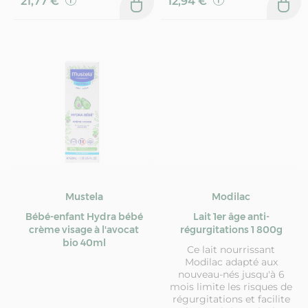
21,77 €
12,94 €
Mustela
Modilac
Bébé-enfant Hydra bébé
Lait 1er âge anti-
crème visage à l'avocat
régurgitations 1 800g
bio 40ml
Ce lait nourrissant
Modilac adapté aux
nouveau-nés jusqu'à 6
mois limite les risques de
régurgitations et facilite