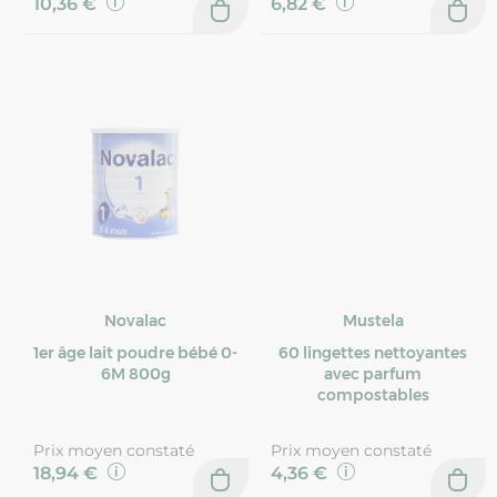
10,36 €
6,82 €
Novalac
Mustela
1er âge lait poudre bébé 0-
60 lingettes nettoyantes
6M 800g
avec parfum
compostables
Prix moyen constaté
Prix moyen constaté
18,94 €
4,36 €