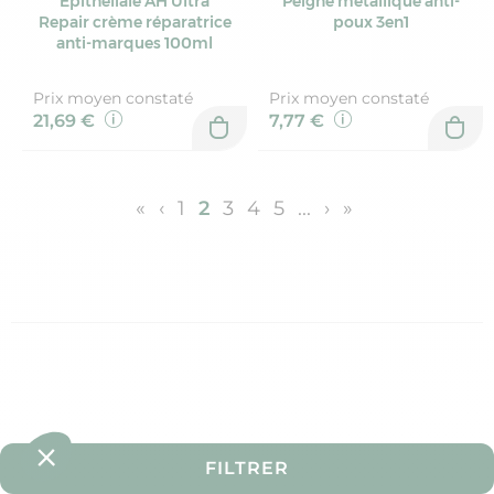
Epitheliale AH Ultra
Peigne métallique anti-
Repair crème réparatrice
poux 3en1
anti-marques 100ml
Prix moyen constaté
Prix moyen constaté
21,69 €
7,77 €
«
‹
1
2
3
4
5
...
›
»
FILTRER