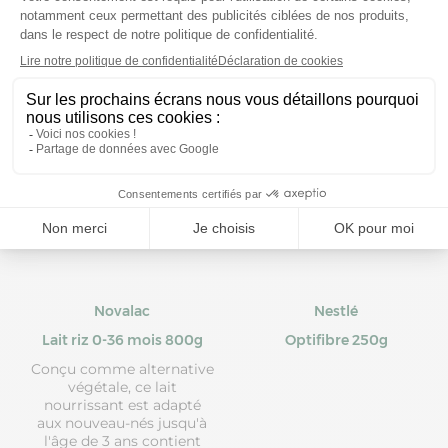
Prix moyen constaté
Prix moyen constaté
15,09 €
25,00 €
Novalac
Nestlé
Lait riz 0-36 mois 800g
Optifibre 250g
Conçu comme alternative
végétale, ce lait
nourrissant est adapté
aux nouveau-nés jusqu'à
l'âge de 3 ans contient