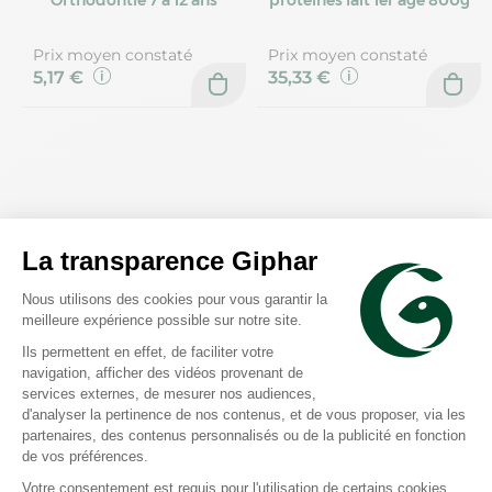
Orthodontie 7 à 12 ans
protéines lait 1er âge 800g
Prix moyen constaté
Prix moyen constaté
5,17 €
35,33 €
WaterWipes
La Roche-Posay
4x60 lingettes + 60
Lipikar AP+M baume
offertes
relipidant corps 400ml