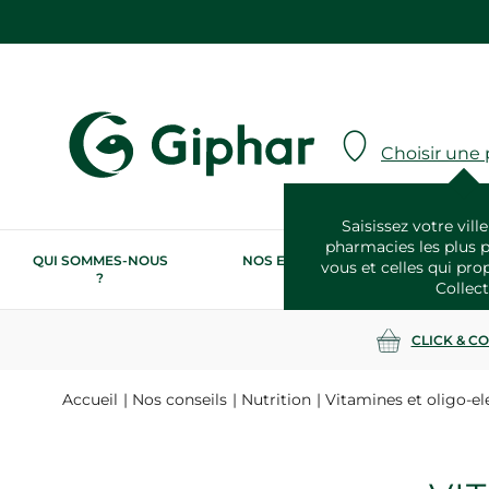
Choisir une
Saisissez votre ville
pharmacies les plus 
QUI SOMMES-NOUS
NOS ENGAGEMENTS
N
vous et celles qui pro
?
RSE
Collect
CLICK & C
Accueil
Nos conseils
Nutrition
Vitamines et oligo-e