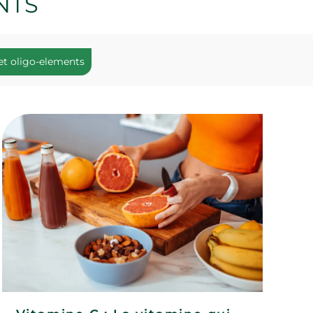
NTS
et oligo-elements