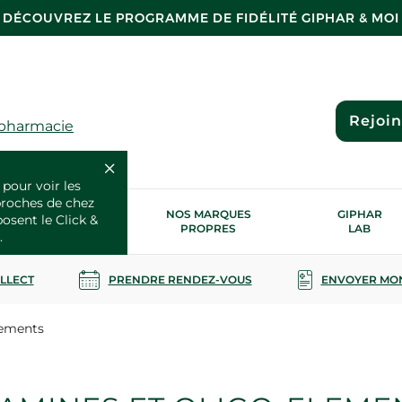
DÉCOUVREZ LE PROGRAMME DE FIDÉLITÉ GIPHAR & MOI
Rejoi
 pharmacie
 pour voir les
proches de chez
OS SERVICES
NOS MARQUES
GIPHAR
posent le Click &
SANTÉ
PROPRES
LAB
.
OLLECT
PRENDRE RENDEZ-VOUS
ENVOYER MO
lements