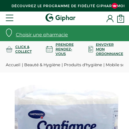
DÉCOUVREZ LE PROGRAMME DE FIDÉLITÉ GIPHAR & MOI
0
Choisir une pharmacie
PRENDRE
ENVOYER
CLICK &
RENDEZ-
MON
COLLECT
VOUS
ORDONNANCE
Accueil
Beauté & Hygiène
Produits d'hygiène
Mobile sou