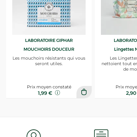
LABORATOIRE GIPHAR
LABORATO
MOUCHOIRS DOUCEUR
Lingettes 
Les mouchoirs résistants qui vous
Les Lingette
seront utiles.
nettoient tout e
de mo
Prix moyen constaté
Prix moye
1,99 €
2,9