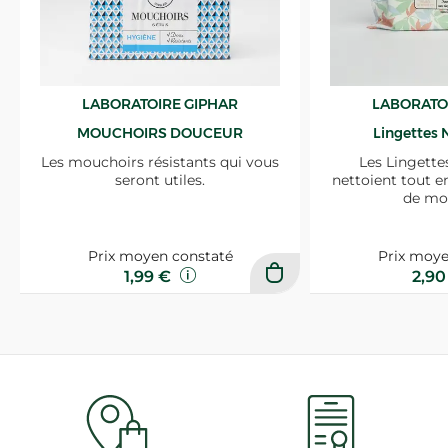
LABORATOIRE GIPHAR
LABORATO
MOUCHOIRS DOUCEUR
Lingettes 
Les mouchoirs résistants qui vous
Les Lingette
seront utiles.
nettoient tout e
de mo
Prix moyen constaté
Prix moye
1,99 €
2,9