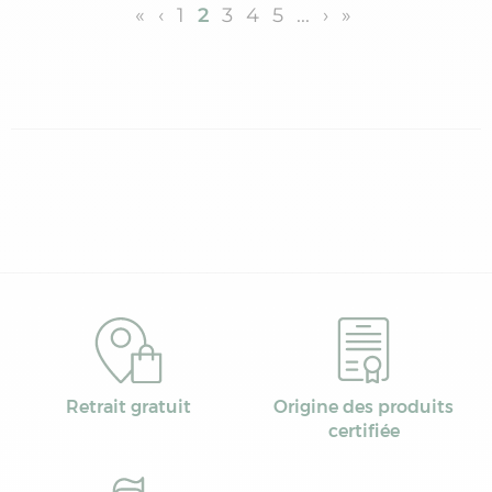
«
‹
1
2
3
4
5
...
›
»
Retrait gratuit
Origine des produits
certifiée