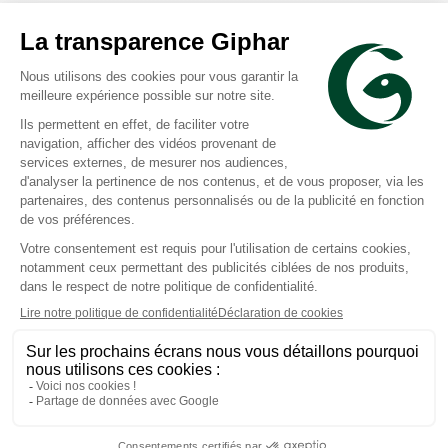
Dercos
René Furterer
Collagen Filler 17
Okara Blond baume
shampoing ultra-
démêlant éclat 150ml
reparateur 200ml
Prix moyen constaté
Prix moyen constaté
19,11 €
17,74 €