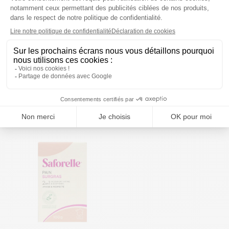
Confiance
Hartmann
30 alèses protections
Confiance Lady culotte
absorbantes jetables
absorbante lavable 2
niveau 1 60x60cm
gouttes taille M
Prix moyen constaté
Prix moyen constaté
12,55 €
26,79 €