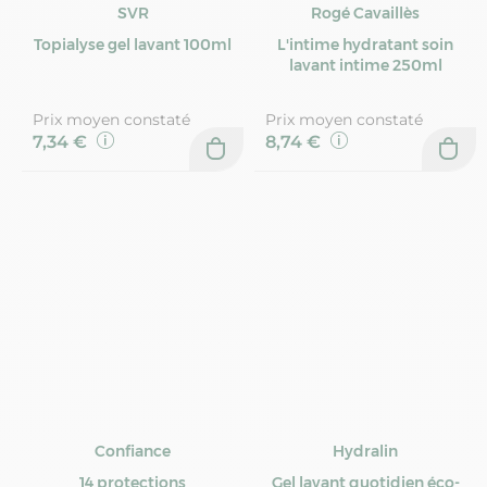
SVR
Rogé Cavaillès
Topialyse gel lavant 100ml
L'intime hydratant soin
lavant intime 250ml
Prix moyen constaté
Prix moyen constaté
7,34 €
8,74 €
Confiance
Hydralin
14 protections
Gel lavant quotidien éco-