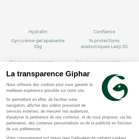
Hydralin
Confiance
Gyn crème-gel apaisante
14 protections
35g
anatomiques Lady 2G
Prix moyen constaté
Prix moyen constaté
10,58 €
5,16 €