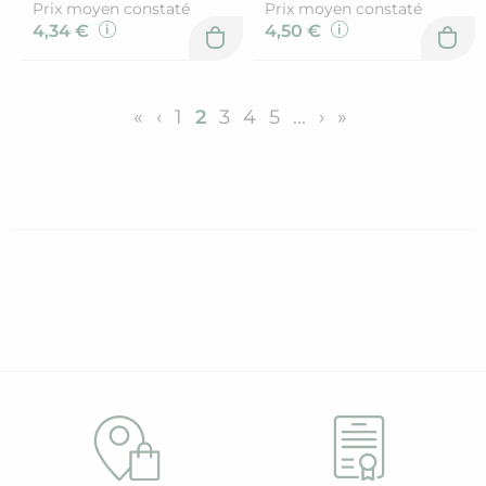
Prix moyen constaté
Prix moyen constaté
4,34 €
4,50 €
«
‹
1
2
3
4
5
...
›
»