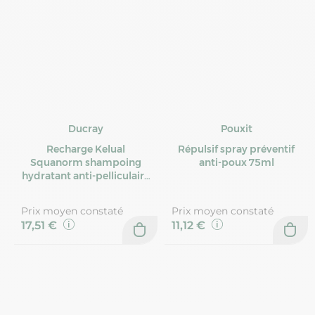
Ducray
Pouxit
Recharge Kelual
Répulsif spray préventif
Squanorm shampoing
anti-poux 75ml
hydratant anti-pelliculaire
400ml
Prix moyen constaté
Prix moyen constaté
17,51 €
11,12 €