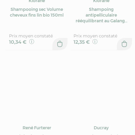
Klorane
Klorane
Shampooing sec Volume
Shampoing
cheveux fins lin bio 150ml
antipelliculaire
rééquilibrant au Galanga
400ml
Prix moyen constaté
Prix moyen constaté
10,34 €
12,35 €
René Furterer
Ducray