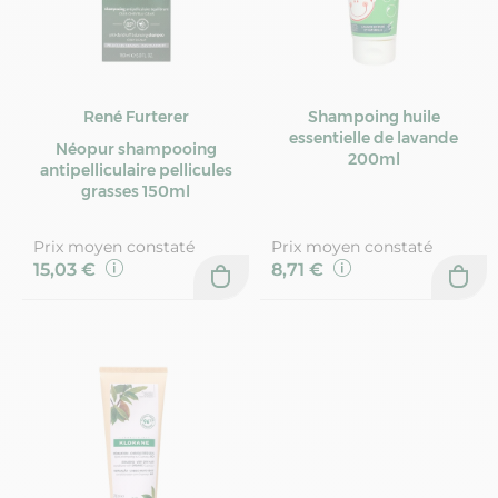
René Furterer
Shampoing huile
essentielle de lavande
Néopur shampooing
200ml
antipelliculaire pellicules
grasses 150ml
Prix moyen constaté
Prix moyen constaté
15,03 €
8,71 €