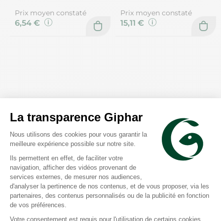
Prix moyen constaté
Prix moyen constaté
6,54 €
15,11 €
Klorane
Klorane
Volume cheveux fins
Junior soin démêlant
après-shampooing lin Bio
spray 125ml
200ml