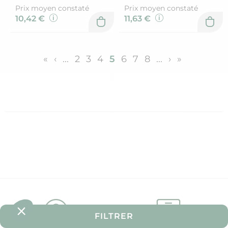
Prix moyen constaté
Prix moyen constaté
10,42 €
11,63 €
«
‹
...
2
3
4
5
6
7
8
...
›
»
FILTRER