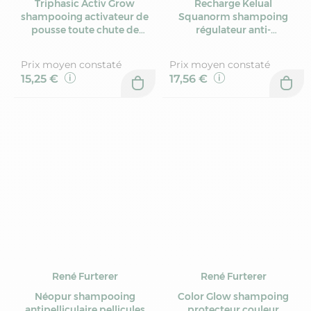
Triphasic Activ Grow
Recharge Kelual
shampooing activateur de
Squanorm shampoing
pousse toute chute de
régulateur anti-
cheveu 200ml
pelliculaire 400ml
Prix moyen constaté
Prix moyen constaté
15,25 €
17,56 €
René Furterer
René Furterer
Néopur shampooing
Color Glow shampoing
antipelliculaire pellicules
protecteur couleur