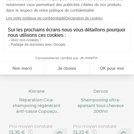
Prix moyen constaté
Prix moyen constaté
13,05 €
10,26 €
Klorane
Dercos
Réparation Cica-
Shampooing ultra-
shampoing régénérant
apaisant tous cheveux
anti-casse Cupuaçu
200ml
400ml
Prix moyen constaté
Prix moyen constaté
13,35 €
13,23 €