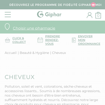
DÉCOUVREZ LE PROGRAMME DE FIDÉLITÉ GIPHAR & MOI
0
Choisir une pharmacie
PRENDRE
ENVOYER
CLICK &
RENDEZ-
MON
COLLECT
VOUS
ORDONNANCE
Accueil
Beauté & Hygiène
Cheveux
CHEVEUX
Pollution, soleil et vent, colorations, sèche-cheveux et
accessoires lissants… Soumis à de nombreuses agressions,
nos cheveux ont besoin d’être bien entretenus,
suffisamment hydratés et nourris. Découvrez notre large
choix de produits pour cheveux en pharmacie, pour