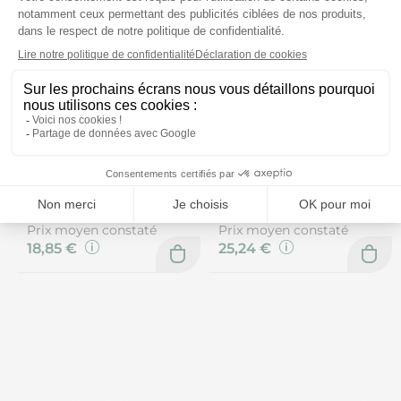
Bach
Forte Pharma
Rescue 28 perles
Turbodraine solution
buvable goût framboise
2x500ml
Prix moyen constaté
Prix moyen constaté
18,85 €
25,24 €