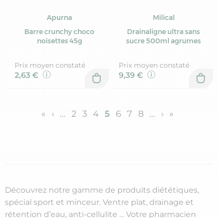
Apurna
Milical
Barre crunchy choco
Drainaligne ultra sans
noisettes 45g
sucre 500ml agrumes
Prix moyen constaté
Prix moyen constaté
2,63 €
9,39 €
«
‹
...
2
3
4
5
6
7
8
...
›
»
Découvrez notre gamme de produits diététiques,
spécial sport et minceur. Ventre plat, drainage et
rétention d’eau, anti-cellulite … Votre pharmacien