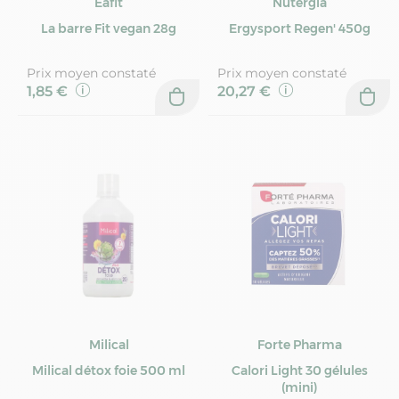
Eafit
Nutergia
La barre Fit vegan 28g
Ergysport Regen' 450g
Prix moyen constaté
Prix moyen constaté
1,85 €
20,27 €
Milical
Forte Pharma
Milical détox foie 500 ml
Calori Light 30 gélules
(mini)