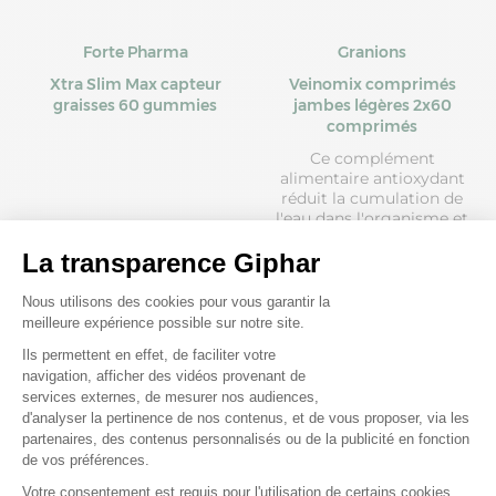
Forte Pharma
Granions
Xtra Slim Max capteur
Veinomix comprimés
graisses 60 gummies
jambes légères 2x60
comprimés
Ce complément
alimentaire antioxydant
réduit la cumulation de
l'eau dans l'organisme et
atténue la sensation de
jambes lourdes.
Prix moyen constaté
Prix moyen constaté
24,50 €
27,64 €