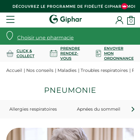
DÉCOUVREZ LE PROGRAMME DE FIDÉLITÉ GIPHAR & MOI
0
Choisir une pharmacie
PRENDRE
ENVOYER
CLICK &
RENDEZ-
MON
COLLECT
VOUS
ORDONNANCE
Accueil
Nos conseils
Maladies
Troubles respiratoires
Pne
PNEUMONIE
Allergies respiratoires
Apnées du sommeil