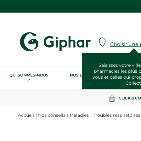
Choisir une
Saisissez votre ville
pharmacies les plus 
QUI SOMMES-NOUS
NOS ENGAGEMENTS
N
vous et celles qui pro
?
RSE
Collect
CLICK & C
Accueil
Nos conseils
Maladies
Troubles respiratoires