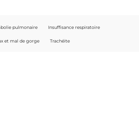
bolie pulmonaire
Insuffisance respiratoire
x et mal de gorge
Trachéite