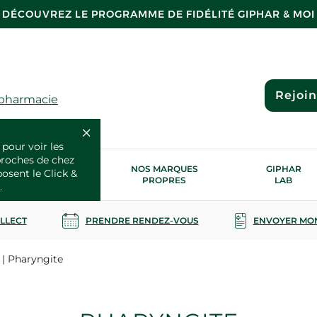
DÉCOUVREZ LE PROGRAMME DE FIDÉLITÉ GIPHAR & MOI
Rejoi
 pharmacie
 pour voir les
proches de chez
OS SERVICES
NOS MARQUES
GIPHAR
posent le Click &
SANTÉ
PROPRES
LAB
.
OLLECT
PRENDRE RENDEZ-VOUS
ENVOYER MO
Pharyngite