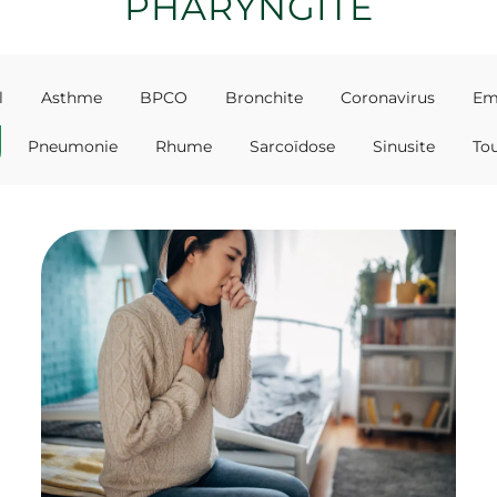
PHARYNGITE
l
Asthme
BPCO
Bronchite
Coronavirus
Em
Pneumonie
Rhume
Sarcoïdose
Sinusite
Tou