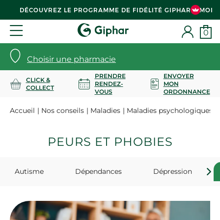
DÉCOUVREZ LE PROGRAMME DE FIDÉLITÉ GIPHAR & MOI
0
Choisir une pharmacie
PRENDRE
ENVOYER
CLICK &
RENDEZ-
MON
COLLECT
VOUS
ORDONNANCE
Accueil
Nos conseils
Maladies
Maladies psychologiques
PEURS ET PHOBIES
Autisme
Dépendances
Dépression