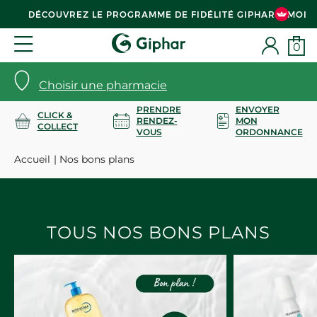
DÉCOUVREZ LE PROGRAMME DE FIDÉLITÉ GIPHAR & MOI
0
Choisir une pharmacie
PRENDRE
ENVOYER
CLICK &
RENDEZ-
MON
COLLECT
VOUS
ORDONNANCE
Accueil
Nos bons plans
TOUS NOS BONS PLANS